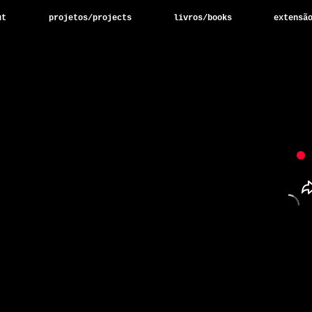
ut
projetos/projects
livros/books
extensã