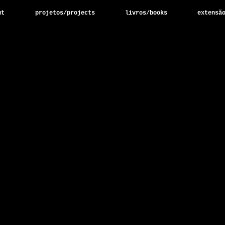
ut
projetos/projects
livros/books
extensã