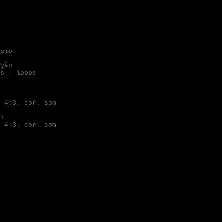
tulo
ação
as - loops
I
. 4:3.
cor. som
II
. 4:3.
cor. som